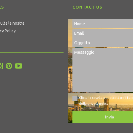
KS
CONTACT US
ulta la nostra
cy Policy
Clicca la casella per accettare i ter
della privacy policy
Invia