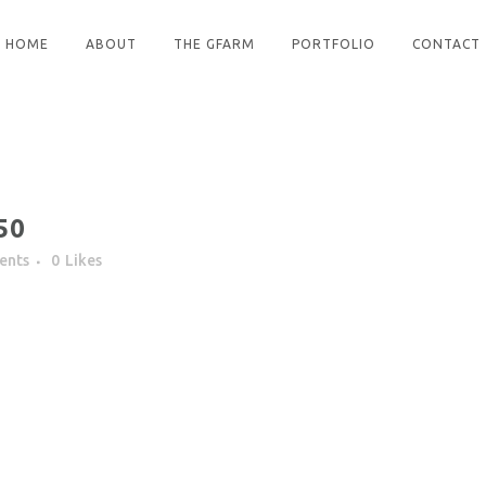
HOME
ABOUT
THE GFARM
PORTFOLIO
CONTACT
50
ents
0
Likes