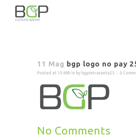
11 Mag
bgp logo no pay 2
Posted at 15:48h
in
by
bgpietrasanta23
0 Comm
No Comments