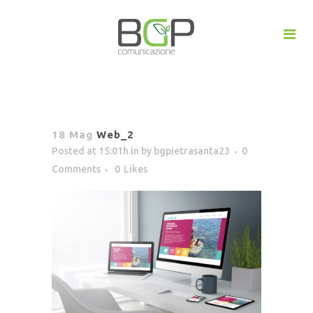
18 Mag
Web_2
Posted at 15:01h
in
by
bgpietrasanta23
0
Comments
0
Likes